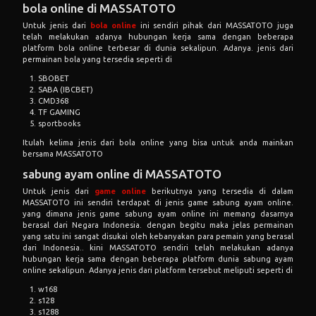
SABA (IBCBET)
CMD368
TF GAMING
sportbooks
Itulah kelima jenis dari bola online yang bisa untuk anda mainkan
bersama MASSATOTO
sabung ayam online di MASSATOTO
Untuk jenis dari
game online
berikutnya yang tersedia di dalam
MASSATOTO ini sendiri terdapat di jenis game sabung ayam online.
yang dimana jenis game sabung ayam online ini memang dasarnya
berasal dari Negara Indonesia. dengan begitu maka jelas permainan
yang satu ini sangat disukai oleh kebanyakan para pemain yang berasal
dari Indonesia.. kini MASSATOTO sendiri telah melakukan adanya
hubungan kerja sama dengan beberapa platform dunia sabung ayam
online sekalipun. Adanya jenis dari platform tersebut meliputi seperti di
w168
s128
s1288
s12888
Itulah kelima daftar sabung ayam online terbaik yang bisa untuk anda
mainkan di dalam MASSATOTO ini sendiri. Dengan anda yang memang
berkeinginan untuk segera bergabung dan bermain bersama
MASSATOTO ini. maka jelas hal yang pertama yang sudah anda ketahui
adalah dengan melakukan proses daftar online bersama MASSATOTO.
Dengan anda bergabung sekarang juga, maka secara instan anda akan