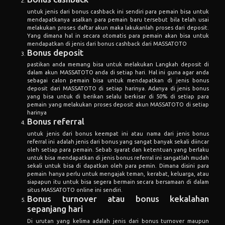
pastikan anda memang bisa untuk melakukan Langkah deposit di
dalam akun MASSATOTO anda di setiap hari. Hal ini guna agar anda
sebagai calon pemain bisa untuk mendapatkan di jenis bonus
deposit dari MASSATOTO di setiap harinya. Adanya di jenis bonus
yang bisa untuk di berikan selalu berkisar di 50% di setiap para
pemain yang melakukan proses deposit akun MASSATOTO di setiap
harinya
Bonus referral
untuk jenis dari bonus keempat ini atau nama dari jenis bonus
referral ini adalah jenis dari bonus yang sangat banyak sekali diincar
oleh setiap para pemain. Sebab syarat dan ketentuan yang berlaku
untuk bisa mendapatkan di jenis bonus referral ini sangatlah mudah
sekali untuk bisa di dapatkan oleh para pemin. Dimana disini para
pemain hanya perlu untuk mengajak teman, kerabat, keluarga, atau
siapapun itu untuk bisa segera bermain secara bersamaan di dalam
situs MASSATOTO online ini sendiri.
Bonus turnover atau bonus kekalahan
sepanjang hari
Di urutan yang kelima adalah jenis dari bonus turnover maupun
biasa di kenal sebagai bonus kekalahan di sepanjang hari. Dimana
disini para pemain tidak perlu takut untuk bisa mengalami adanya
kekalahan yang cukup fatal. Sebab bila and abermain Bersama
MASSATOTO maka anda selalu bisa untuk mendapatkan di adanya
bonus turnover maupun di bonus kekalahan. Adanya di besar
jumlah bonus kekalahan ini selalu di angka 50% dari kekalahan yang
telah anda lakukan di. hati itu juga.