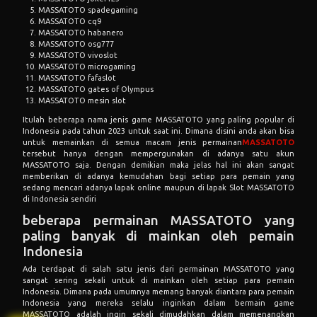
MASSATOTO gates of Olympus
MASSATOTO mesin slot
Itulah beberapa nama jenis game MASSATOTO yang paling popular di
Indonesia pada tahun 2023 untuk saat ini. Dimana disini anda akan bisa
untuk memainkan di semua macam jenis permainan
MASSATOTO
tersebut hanya dengan mempergunakan di adanya satu akun
MASSATOTO saja. Dengan demikian maka jelas hal ini akan sangat
memberikan di adanya kemudahan bagi setiap para pemain yang
sedang mencari adanya lapak online maupun di lapak Slot MASSATOTO
di Indonesia sendiri
beberapa permainan MASSATOTO yang
paling banyak di mainkan oleh pemain
Indonesia
Ada terdapat di salah satu jenis dari permainan MASSATOTO yang
sangat sering sekali untuk di mainkan oleh setiap para pemain
Indonesia. Dimana pada umumnya memang banyak diantara para pemain
Indonesia yang mereka selalu inginkan dalam bermain game
MASSATOTO adalah ingin sekali dimudahkan dalam memenangkan
permainan MASSATOTO yang mereka akan mainkan. Dan dengan
banyaknya para pemain yang selalu mencari ataupun mempunyai di
adanya tujuan sama seperti itu maka ada terdapat di salah satu jenis
permainan MASSATOTO yang sangat seru sekali untuk bisa di mainkan.
Tidak hanya seru untuk di mainkan melainkan seluruh dari para pemain
jelas akan sangat mudah sekali dalam meraih kemenangan yang tidak
GACOR!
ada batasnya. Adanya di salah satu jenis permainan MASSATOTO yang