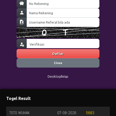
Daftar
Close
Desktop
Wap
Togel Result
TOTO WUHAN
07-08-2026
5883
HK SIANG
06-08-2026
9220
SG METRO
06-08-2026
8814