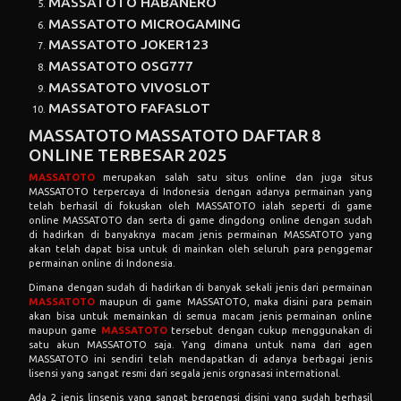
MASSATOTO FAFASLOT
MASSATOTO MASSATOTO DAFTAR 8
ONLINE TERBESAR 2025
MASSATOTO
merupakan salah satu situs online dan juga situs
MASSATOTO terpercaya di Indonesia dengan adanya permainan yang
telah berhasil di fokuskan oleh MASSATOTO ialah seperti di game
online MASSATOTO dan serta di game dingdong online dengan sudah
di hadirkan di banyaknya macam jenis permainan MASSATOTO yang
akan telah dapat bisa untuk di mainkan oleh seluruh para penggemar
permainan online di Indonesia.
Dimana dengan sudah di hadirkan di banyak sekali jenis dari permainan
MASSATOTO
maupun di game MASSATOTO, maka disini para pemain
akan bisa untuk memainkan di semua macam jenis permainan online
maupun game
MASSATOTO
tersebut dengan cukup menggunakan di
satu akun MASSATOTO saja. Yang dimana untuk nama dari agen
MASSATOTO ini sendiri telah mendapatkan di adanya berbagai jenis
lisensi yang sangat resmi dari segala jenis orgnasasi international.
Ada 2 jenis linsenis yang sangat bergengsi disini yang sudah berhasil
untuk kami dapatkan seperti di adanya dari PAGCOR dan juga di
Cagayan leisure. Yang dimana untuk kedua hal ini sepastinya akan bisa
untuk memberikan di adanya kenyamanan dan keamanan di setiap para
pemain yang bermain Bersama MASSATOTO ini sendiri.
Banyaknya kelebihan bila bergabung
dengan MASSATOTO