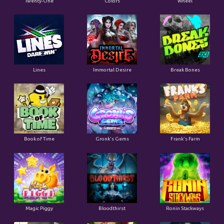
Twenty-One
Colors
Wheel
Lines
Immortal Desire
Break Bones
Book of Time
Gronk's Gems
Frank's Farm
Magic Piggy
Bloodthirst
Ronin Stackways