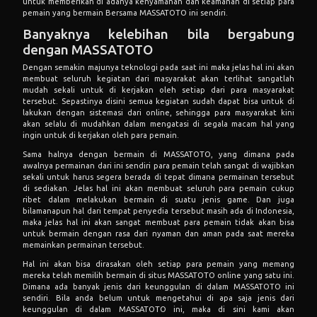
untuk memberikan di adanya kenyamanan dan keamanan di setiap para
pemain yang bermain Bersama MASSATOTO ini sendiri.
Banyaknya kelebihan bila bergabung
dengan MASSATOTO
Dengan semakin majunya teknologi pada saat ini maka jelas hal ini akan
membuat seluruh kegiatan dari masyarakat akan terlihat sangatlah
mudah sekali untuk di kerjakan oleh setiap dari para masyarakat
tersebut. Sepastinya disini semua kegiatan sudah dapat bisa untuk di
lakukan dengan sistemasi dari online, sehingga para masyarakat kini
akan selalu di mudahkan dalam mengatasi di segala macam hal yang
ingin untuk di kerjakan oleh para pemain.
Sama halnya dengan bermain di MASSATOTO, yang dimana pada
awalnya permainan dari ini sendiri para pemain telah sangat di wajibkan
sekali untuk harus segera berada di tepat dimana permainan tersebut
di sediakan. Jelas hal ini akan membuat seluruh para pemain cukup
ribet dalam melakukan bermain di suatu jenis game. Dan juga
bilamanapun hal dari tempat penyedia tersebut masih ada di Indonesia,
maka jelas hal ini akan sangat membuat para pemain tidak akan bisa
untuk bermain dengan rasa dari nyaman dan aman pada saat mereka
memainkan permainan tersebut.
Hal ini akan bisa dirasakan oleh setiap para pemain yang memang
mereka telah memilih bermain di situs MASSATOTO online yang satu ini.
Dimana ada banyak jenis dari keunggulan di dalam MASSATOTO ini
sendiri. Bila anda belum untuk mengetahui di apa saja jenis dari
keunggulan di dalam MASSATOTO ini, maka di sini kami akan