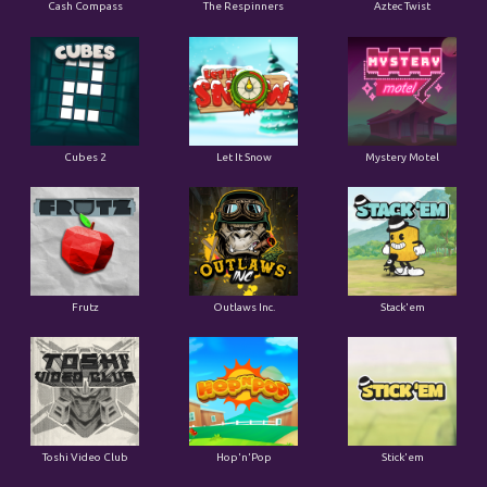
Cash Compass
The Respinners
Aztec Twist
Cubes 2
Let It Snow
Mystery Motel
Frutz
Outlaws Inc.
Stack'em
Toshi Video Club
Hop'n'Pop
Stick'em