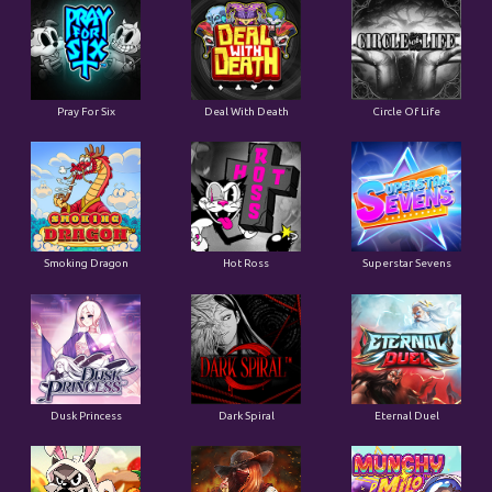
Pray For Six
Deal With Death
Circle Of Life
Smoking Dragon
Hot Ross
Superstar Sevens
Dusk Princess
Dark Spiral
Eternal Duel