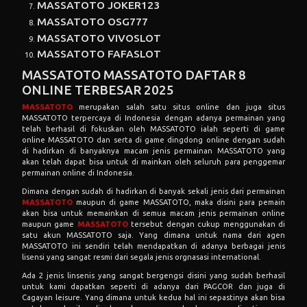
MASSATOTO JOKER123
MASSATOTO OSG777
MASSATOTO VIVOSLOT
MASSATOTO FAFASLOT
MASSATOTO MASSATOTO DAFTAR 8
ONLINE TERBESAR 2025
MASSATOTO
merupakan salah satu situs online dan juga situs
MASSATOTO terpercaya di Indonesia dengan adanya permainan yang
telah berhasil di fokuskan oleh MASSATOTO ialah seperti di game
online MASSATOTO dan serta di game dingdong online dengan sudah
di hadirkan di banyaknya macam jenis permainan MASSATOTO yang
akan telah dapat bisa untuk di mainkan oleh seluruh para penggemar
permainan online di Indonesia.
Dimana dengan sudah di hadirkan di banyak sekali jenis dari permainan
MASSATOTO
maupun di game MASSATOTO, maka disini para pemain
akan bisa untuk memainkan di semua macam jenis permainan online
maupun game
MASSATOTO
tersebut dengan cukup menggunakan di
satu akun MASSATOTO saja. Yang dimana untuk nama dari agen
MASSATOTO ini sendiri telah mendapatkan di adanya berbagai jenis
lisensi yang sangat resmi dari segala jenis orgnasasi international.
Ada 2 jenis linsenis yang sangat bergengsi disini yang sudah berhasil
untuk kami dapatkan seperti di adanya dari PAGCOR dan juga di
Cagayan leisure. Yang dimana untuk kedua hal ini sepastinya akan bisa