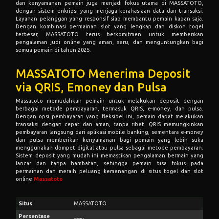
dan kenyamanan pemain juga menjadi fokus utama di MASSATOTO,
dengan sistem enkripsi yang menjaga kerahasiaan data dan transaksi.
Layanan pelanggan yang responsif siap membantu pemain kapan saja.
Dengan kombinasi permainan slot yang lengkap dan diskon togel
terbesar, MASSATOTO terus berkomitmen untuk memberikan
pengalaman judi online yang aman, seru, dan menguntungkan bagi
semua pemain di tahun 2025.
MASSATOTO Menerima Deposit
via QRIS, Emoney dan Pulsa
Massatoto
memudahkan pemain untuk melakukan deposit dengan
berbagai metode pembayaran, termasuk QRIS, e-money, dan pulsa.
Dengan opsi pembayaran yang fleksibel ini, pemain dapat melakukan
transaksi dengan cepat dan aman, tanpa ribet. QRIS memungkinkan
pembayaran langsung dari aplikasi mobile banking, sementara e-money
dan pulsa memberikan kenyamanan bagi pemain yang lebih suka
menggunakan dompet digital atau pulsa sebagai metode pembayaran.
Sistem deposit yang mudah ini memastikan pengalaman bermain yang
lancar dan tanpa hambatan, sehingga pemain bisa fokus pada
permainan dan meraih peluang kemenangan di situs togel dan slot
online
Massatoto
Situs
MASSATOTO
Persentase