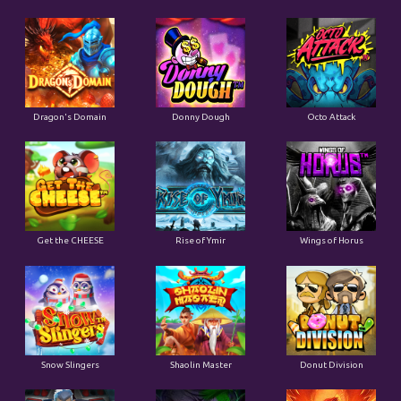
Dragon's Domain
Donny Dough
Octo Attack
Get the CHEESE
Rise of Ymir
Wings of Horus
Snow Slingers
Shaolin Master
Donut Division