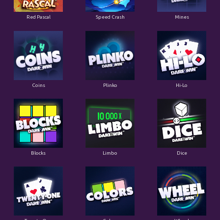
Red Pascal
Speed Crash
Mines
Coins
Plinko
Hi-Lo
Blocks
Limbo
Dice