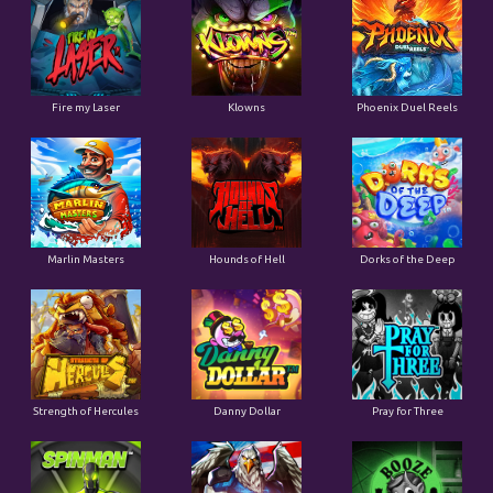
Fire my Laser
Klowns
Phoenix Duel Reels
Marlin Masters
Hounds of Hell
Dorks of the Deep
Strength of Hercules
Danny Dollar
Pray for Three