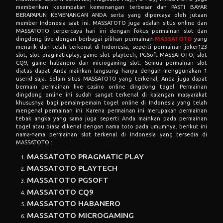
memberikan kesempatan kemenangan terbesar dan PASTI BAYAR
BERAPAPUN KEMENANGAN ANDA serta yang dipercaya oleh jutaan
member Indonesia saat ini. MASSATOTO juga adalah situs online dan
MASSATOTO terpercaya hari ini dengan fokus permainan slot dan
dingdong live dengan berbagai pilihan permainan
MASSATOTO
yang
menarik dan telah terkenal di Indonesia, seperti permainan joker123
slot, slot pragmaticplay, game slot playtech, PGSoft MASSATOTO, slot
CQ9, game habanero dan microgaming slot. Semua permainan slot
diatas dapat Anda mainkan langsung hanya dengan menggunakan 1
userid saja. Selain situs MASSATOTO yang terkenal, Anda juga dapat
bermain permainan live casino online dingdong togel. Permainan
dingdong online ini sudah sangat terkenal di kalangan masyarakat
khususnya bagi pemain-pemain togel online di Indonesia yang telah
mengenal permainan ini. Karena permainan ini merupakan permainan
tebak angka yang sama juga seperti Anda mainkan pada permainan
togel atau biasa dikenal dengan nama toto pada umumnya. berikut ini
nama-nama permainan slot terkenal di Indonesia yang tersedia di
MASSATOTO :
MASSATOTO PRAGMATIC PLAY
MASSATOTO PLAYTECH
MASSATOTO PGSOFT
MASSATOTO CQ9
MASSATOTO HABANERO
MASSATOTO MICROGAMING