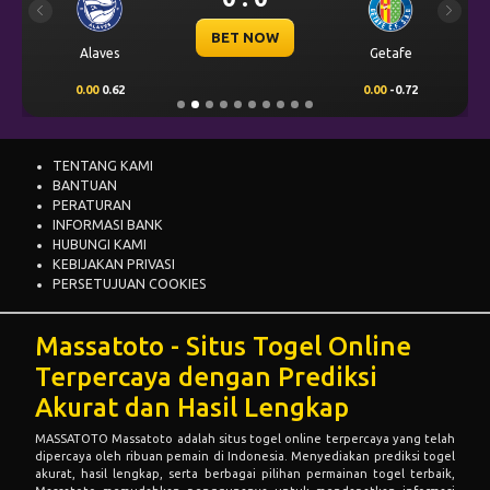
Previous
Next
BET NOW
Alaves
Getafe
0.00
0.62
0.00
-0.72
TENTANG KAMI
BANTUAN
PERATURAN
INFORMASI BANK
HUBUNGI KAMI
KEBIJAKAN PRIVASI
PERSETUJUAN COOKIES
Massatoto - Situs Togel Online
Terpercaya dengan Prediksi
Akurat dan Hasil Lengkap
MASSATOTO
Massatoto adalah situs togel online terpercaya yang telah
dipercaya oleh ribuan pemain di Indonesia. Menyediakan prediksi togel
akurat, hasil lengkap, serta berbagai pilihan permainan togel terbaik,