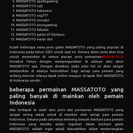
MASSATOTO spadegaming
MASSATOTO cq9
MASSATOTO habanero
MASSATOTO osg777
MASSATOTO vivoslot
MASSATOTO microgaming
MASSATOTO fafaslot
MASSATOTO gates of Olympus
MASSATOTO mesin slot
Itulah beberapa nama jenis game MASSATOTO yang paling popular di
Indonesia pada tahun 2023 untuk saat ini. Dimana disini anda akan bisa
untuk memainkan di semua macam jenis permainan
MASSATOTO
tersebut hanya dengan mempergunakan di adanya satu akun
MASSATOTO saja. Dengan demikian maka jelas hal ini akan sangat
memberikan di adanya kemudahan bagi setiap para pemain yang
sedang mencari adanya lapak online maupun di lapak Slot MASSATOTO
di Indonesia sendiri
beberapa permainan MASSATOTO yang
paling banyak di mainkan oleh pemain
Indonesia
Ada terdapat di salah satu jenis dari permainan MASSATOTO yang
sangat sering sekali untuk di mainkan oleh setiap para pemain
Indonesia. Dimana pada umumnya memang banyak diantara para pemain
Indonesia yang mereka selalu inginkan dalam bermain game
MASSATOTO adalah ingin sekali dimudahkan dalam memenangkan