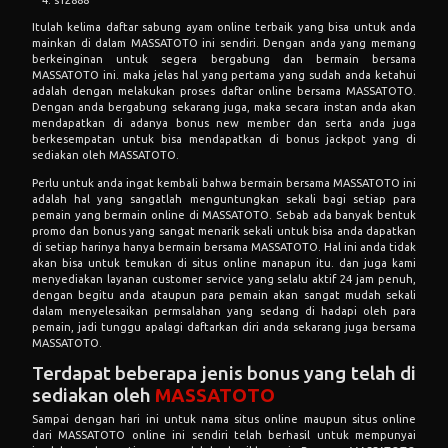
s12888
Itulah kelima daftar sabung ayam online terbaik yang bisa untuk anda
mainkan di dalam MASSATOTO ini sendiri. Dengan anda yang memang
berkeinginan untuk segera bergabung dan bermain bersama
MASSATOTO ini. maka jelas hal yang pertama yang sudah anda ketahui
adalah dengan melakukan proses daftar online bersama MASSATOTO.
Dengan anda bergabung sekarang juga, maka secara instan anda akan
mendapatkan di adanya bonus new member dan serta anda juga
berkesempatan untuk bisa mendapatkan di bonus jackpot yang di
sediakan oleh MASSATOTO.
Perlu untuk anda ingat kembali bahwa bermain bersama MASSATOTO ini
adalah hal yang sangatlah menguntungkan sekali bagi setiap para
pemain yang bermain online di MASSATOTO. Sebab ada banyak bentuk
promo dan bonus yang sangat menarik sekali untuk bisa anda dapatkan
di setiap harinya hanya bermain bersama MASSATOTO. Hal ini anda tidak
akan bisa untuk temukan di situs online manapun itu. dan juga kami
menyediakan layanan customer service yang selalu aktif 24 jam penuh,
dengan begitu anda ataupun para pemain akan sangat mudah sekali
dalam menyelesaikan permsalahan yang sedang di hadapi oleh para
pemain, jadi tunggu apalagi daftarkan diri anda sekarang juga bersama
MASSATOTO.
Terdapat beberapa jenis bonus yang telah di
sediakan oleh
MASSATOTO
Sampai dengan hari ini untuk nama situs online maupun situs online
dari MASSATOTO online ini sendiri telah berhasil untuk mempunyai