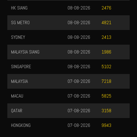
HK SIANG
08-08-2026
2476
SG METRO
08-08-2026
4821
SYDNEY
08-08-2026
2413
MALAYSIA SIANG
08-08-2026
1986
SINGAPORE
08-08-2026
5102
MALAYSIA
07-08-2026
7218
MACAU
07-08-2026
5825
QATAR
07-08-2026
3158
HONGKONG
07-08-2026
9943