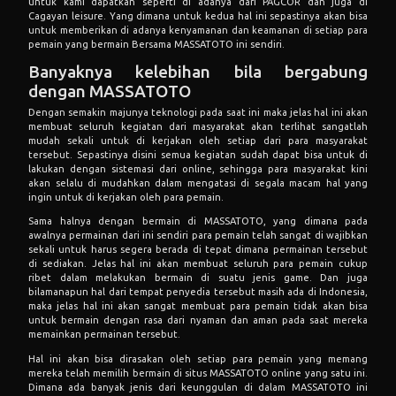
untuk kami dapatkan seperti di adanya dari PAGCOR dan juga di
Cagayan leisure. Yang dimana untuk kedua hal ini sepastinya akan bisa
untuk memberikan di adanya kenyamanan dan keamanan di setiap para
pemain yang bermain Bersama MASSATOTO ini sendiri.
Banyaknya kelebihan bila bergabung
dengan MASSATOTO
Dengan semakin majunya teknologi pada saat ini maka jelas hal ini akan
membuat seluruh kegiatan dari masyarakat akan terlihat sangatlah
mudah sekali untuk di kerjakan oleh setiap dari para masyarakat
tersebut. Sepastinya disini semua kegiatan sudah dapat bisa untuk di
lakukan dengan sistemasi dari online, sehingga para masyarakat kini
akan selalu di mudahkan dalam mengatasi di segala macam hal yang
ingin untuk di kerjakan oleh para pemain.
Sama halnya dengan bermain di MASSATOTO, yang dimana pada
awalnya permainan dari ini sendiri para pemain telah sangat di wajibkan
sekali untuk harus segera berada di tepat dimana permainan tersebut
di sediakan. Jelas hal ini akan membuat seluruh para pemain cukup
ribet dalam melakukan bermain di suatu jenis game. Dan juga
bilamanapun hal dari tempat penyedia tersebut masih ada di Indonesia,
maka jelas hal ini akan sangat membuat para pemain tidak akan bisa
untuk bermain dengan rasa dari nyaman dan aman pada saat mereka
memainkan permainan tersebut.
Hal ini akan bisa dirasakan oleh setiap para pemain yang memang
mereka telah memilih bermain di situs MASSATOTO online yang satu ini.
Dimana ada banyak jenis dari keunggulan di dalam MASSATOTO ini