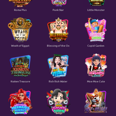
Roma Plus
Punk Star
Little Monster
Wrath of Egypt
Blessing of the Ox
Cupid Garden
Kraken Treasure
Rich Rich Water
Moe Moe Cute