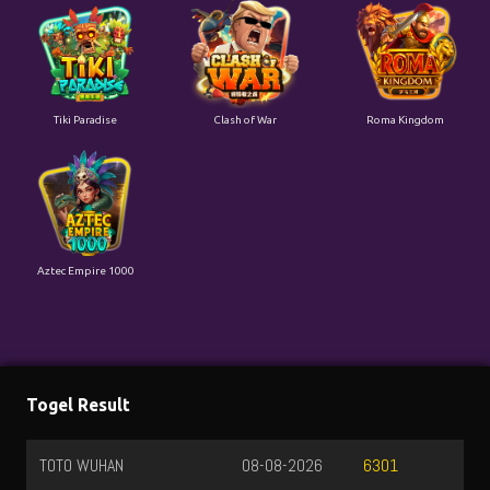
Tiki Paradise
Clash of War
Roma Kingdom
Aztec Empire 1000
Togel Result
TOTO WUHAN
08-08-2026
6301