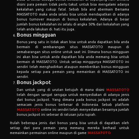
disini para pemain tidak perlu takut untuk bisa mengalami adanya
kekalahan yang cukup fatal. Sebab bila and abermain Bersama
MASSATOTO maka anda selalu bisa untuk mendapatkan di adanya
bonus turnover maupun di bonus kekalahan. Adanya di besar
jumlah bonus kekalahan ini selalu di angka 50% dari kekalahan yang
telah anda lakukan di. hati itu juga.
Bonus mingguan
Bonus yang satu in tidak akan bisa untuk anda dapatkan bila anda
bermain di sembarangan situs MASSATOTO maupun di
semabarangan situs online untuk saat ini. Dimana bonus mingguan
ini akan bisa untuk anda dapatkan bila anda memang bisa untuk
bermain di MASSATOTO. Untuk setiap minggunya MASSATOTO ini
sendiri telah menghadirkan ataupun memberikan bonus mingguan
kepada setiap para pemain yang memainkan di MASSATOTO ini
sendiri.
Bonus jackpot
Dan untuk yang di urutan ketujuh di mana disini
MASSATOTO
telah dengan sangat sengaja untuk menyediakan di adanya jenis
dari bonus jackpot. Yang dimana pada bonus jackpot ini adalah
semacam jenis bonus terbesar di Indonesia. Sebab platform
MASSATOTO
online ini sendiri telah menyediakan besarnya jumlah
bonus jackpot ini sebesar di ratusan juta rupiah.
Itulah beberapa jenis. dari bonus yang bisa untuk di dapatkan oleh
setiap dari para pemain yang memang mereka berhasil untuk
memainkan permainan online maupun di game
MASSATOTO