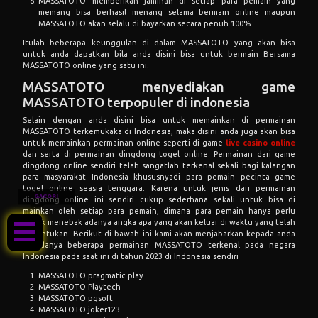
MASSATOTO memberikan jaminan di setiap para pemain yang
memang bisa berhasil menang selama bermain online maupun
MASSATOTO akan selalu di bayarkan secara penuh 100%.
Itulah beberapa keunggulan di dalam MASSATOTO yang akan bisa
untuk anda dapatkan bila anda disini bisa untuk bermain Bersama
MASSATOTO online yang satu ini.
MASSATOTO menyediakan game
MASSATOTO terpopuler di indonesia
Selain dengan anda disini bisa untuk memainkan di permainan
MASSATOTO terkemukaka di Indonesia, maka disini anda juga akan bisa
untuk memainkan permainan online seperti di game
live casino online
dan serta di permainan dingdong togel online. Permainan dari game
dingdong online sendiri telah sangatlah terkenal sekali bagi kalangan
para masyarakat Indonesia khususnyadi para pemain pecinta game
togel online seasia tenggara. Karena untuk jenis dari permainan
GACOR!
dingdong online ini sendiri cukup sederhana sekali untuk bisa di
mainkan oleh setiap para pemain, dimana para pemain hanya perlu
untuk menebak adanya angka apa yang akan keluar di waktu yang telah
di tentukan. Berikut di bawah ini kami akan menjabarkan kepada anda
di adanya beberapa permainan MASSATOTO terkenal pada negara
Indonesia pada saat ini di tahun 2023 di Indonesia sendiri
MASSATOTO pragmatic play
MASSATOTO Playtech
MASSATOTO pgsoft
MASSATOTO joker123