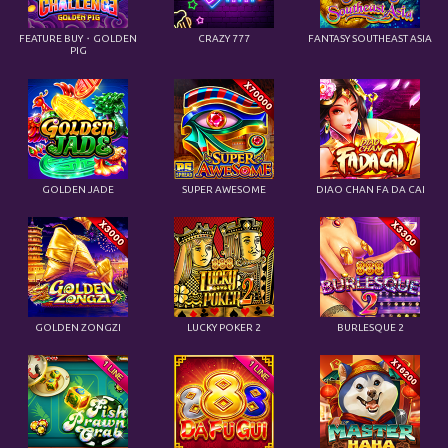
FEATURE BUY・GOLDEN
CRAZY 777
FANTASY SOUTHEAST ASIA
PIG
GOLDEN JADE
SUPER AWESOME
DIAO CHAN FA DA CAI
GOLDEN ZONGZI
LUCKY POKER 2
BURLESQUE 2