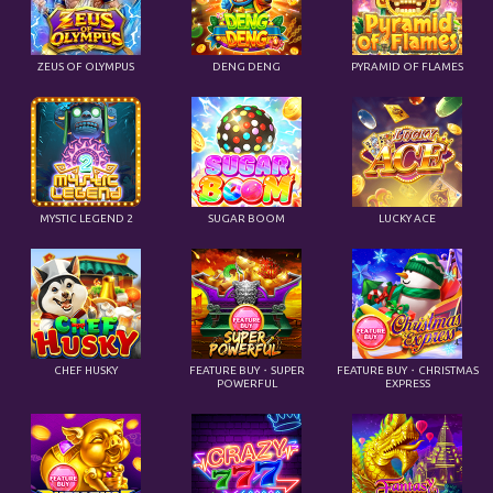
ZEUS OF OLYMPUS
DENG DENG
PYRAMID OF FLAMES
MYSTIC LEGEND 2
SUGAR BOOM
LUCKY ACE
CHEF HUSKY
FEATURE BUY・SUPER
FEATURE BUY・CHRISTMAS
POWERFUL
EXPRESS