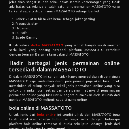
jelas akan sangat mudah sekali dalam meraih kemenangan yang tidak
ada batasnya. Adanya di salah satu jenis permainan MASSATOTO yang
terkenal seperti di permainan MASSATOTO sebagai berikut
Joker123 atau biasa kita kenal sebagai joker gaming
Pragmatic play
Habanero
PG Soft
Spade Gaming
Itulah kelima
daftar MASSATOTO
yang sangat banyak sekali member
setia kami yang sedang beradadi platform MASSATOTO tersebut
dengan bermain Bersama kami yakni di MASSATOTO.
Hadir berbagai jenis permainan online
tersedia di dalam MASSATOTO
Di dalam MASSATOTO ini sendiri tidak hanya menyediakan di permainan
MASSATOTO saja, melainkan disini para pemain juga akan bisa untuk
memainkan di cukup banyak sekali jenis permainan online yang bisa
untuk di mainkan oleh setiap dari para pemain. adanya di jenis macam
permainan online yang bisa untuk segera di mainkan oleh seluruh dari
member MASSATOTO meliputi seperti game online
bola online di MASSATOTO
Untuk jenis dari
bola online
ini sendiri pihak dari MASSATOTO juga
telah melakukan adanya hubungan kerja sama dengan beberapa
platform bola online terbesar di dunia sekalipun. Adanya. jenis dari
permainan bola yang tersedia seperti di