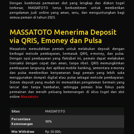
Dengan kombinasi permainan slot yang lengkap dan diskon togel
terbesar, MASSATOTO terus berkomitmen untuk memberikan
pengalaman judi online yang aman, seru, dan menguntungkan bagi
semua pemain di tahun 2025.
MASSATOTO Menerima Deposit
via QRIS, Emoney dan Pulsa
Massatoto
memudahkan pemain untuk melakukan deposit dengan
berbagai metode pembayaran, termasuk QRIS, e-money, dan pulsa.
Dengan opsi pembayaran yang fleksibel ini, pemain dapat melakukan
transaksi dengan cepat dan aman, tanpa ribet. QRIS memungkinkan
pembayaran langsung dari aplikasi mobile banking, sementara e-money
dan pulsa memberikan kenyamanan bagi pemain yang lebih suka
menggunakan dompet digital atau pulsa sebagai metode pembayaran.
Sistem deposit yang mudah ini memastikan pengalaman bermain yang
lancar dan tanpa hambatan, sehingga pemain bisa fokus pada
permainan dan meraih peluang kemenangan di situs togel dan slot
online
Massatoto
Situs
MASSATOTO
Persentase
98%
Kemenangan
Min Withdraw
Rp.50.000,-