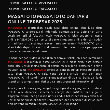
MASSATOTO VIVOSLOT
MASSATOTO FAFASLOT
MASSATOTO MASSATOTO DAFTAR 8
ONLINE TERBESAR 2025
MASSATOTO
merupakan salah satu situs online dan juga situs
MASSATOTO terpercaya di Indonesia dengan adanya permainan yang
telah berhasil di fokuskan oleh MASSATOTO ialah seperti di game
online MASSATOTO dan serta di game dingdong online dengan sudah
di hadirkan di banyaknya macam jenis permainan MASSATOTO yang
akan telah dapat bisa untuk di mainkan oleh seluruh para penggemar
permainan online di Indonesia.
Dimana dengan sudah di hadirkan di banyak sekali jenis dari permainan
MASSATOTO
maupun di game MASSATOTO, maka disini para pemain
akan bisa untuk memainkan di semua macam jenis permainan online
maupun game
MASSATOTO
tersebut dengan cukup menggunakan di
satu akun MASSATOTO saja. Yang dimana untuk nama dari agen
MASSATOTO ini sendiri telah mendapatkan di adanya berbagai jenis
lisensi yang sangat resmi dari segala jenis orgnasasi international.
Ada 2 jenis linsenis yang sangat bergengsi disini yang sudah berhasil
untuk kami dapatkan seperti di adanya dari PAGCOR dan juga di
Cagayan leisure. Yang dimana untuk kedua hal ini sepastinya akan bisa
untuk memberikan di adanya kenyamanan dan keamanan di setiap para
pemain yang bermain Bersama MASSATOTO ini sendiri.