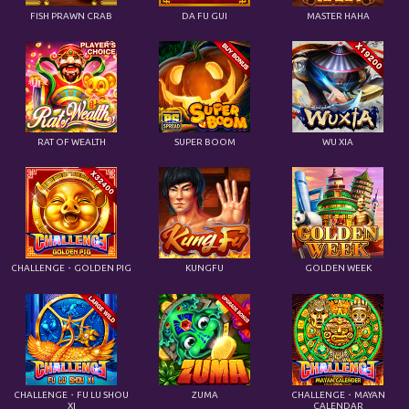
FISH PRAWN CRAB
DA FU GUI
MASTER HAHA
RAT OF WEALTH
SUPER BOOM
WU XIA
CHALLENGE・GOLDEN PIG
KUNGFU
GOLDEN WEEK
CHALLENGE・FU LU SHOU
ZUMA
CHALLENGE・MAYAN
XI
CALENDAR