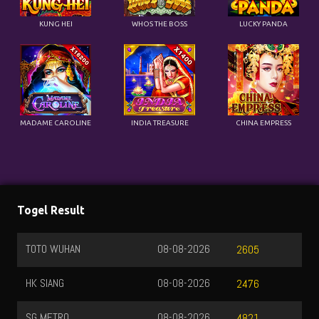
KUNG HEI
WHOS THE BOSS
LUCKY PANDA
MADAME CAROLINE
INDIA TREASURE
CHINA EMPRESS
Togel Result
TOTO WUHAN
08-08-2026
2605
HK SIANG
08-08-2026
2476
SG METRO
08-08-2026
4821