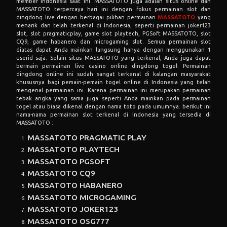
member Indonesia saat ini. MASSATOTO juga adalah situs online dan
MASSATOTO terpercaya hari ini dengan fokus permainan slot dan
dingdong live dengan berbagai pilihan permainan
MASSATOTO
yang
menarik dan telah terkenal di Indonesia, seperti permainan joker123
slot, slot pragmaticplay, game slot playtech, PGSoft MASSATOTO, slot
CQ9, game habanero dan microgaming slot. Semua permainan slot
diatas dapat Anda mainkan langsung hanya dengan menggunakan 1
userid saja. Selain situs MASSATOTO yang terkenal, Anda juga dapat
bermain permainan live casino online dingdong togel. Permainan
dingdong online ini sudah sangat terkenal di kalangan masyarakat
khususnya bagi pemain-pemain togel online di Indonesia yang telah
mengenal permainan ini. Karena permainan ini merupakan permainan
tebak angka yang sama juga seperti Anda mainkan pada permainan
togel atau biasa dikenal dengan nama toto pada umumnya. berikut ini
nama-nama permainan slot terkenal di Indonesia yang tersedia di
MASSATOTO :
MASSATOTO PRAGMATIC PLAY
MASSATOTO PLAYTECH
MASSATOTO PGSOFT
MASSATOTO CQ9
MASSATOTO HABANERO
MASSATOTO MICROGAMING
MASSATOTO JOKER123
MASSATOTO OSG777