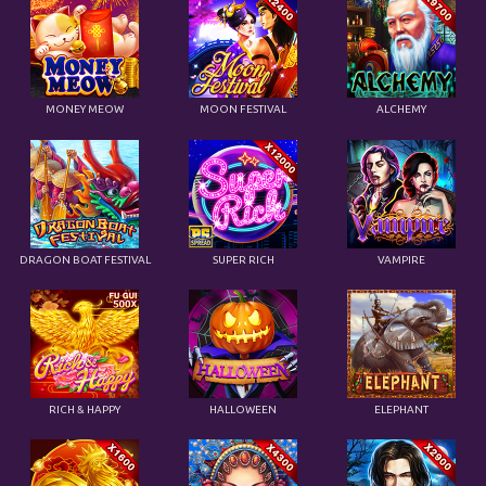
MONEY MEOW
MOON FESTIVAL
ALCHEMY
DRAGON BOAT FESTIVAL
SUPER RICH
VAMPIRE
RICH & HAPPY
HALLOWEEN
ELEPHANT