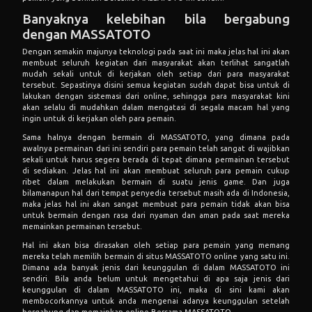
tersebut. Sepastinya disini semua kegiatan sudah dapat bisa untuk di
lakukan dengan sistemasi dari online, sehingga para masyarakat kini
akan selalu di mudahkan dalam mengatasi di segala macam hal yang
ingin untuk di kerjakan oleh para pemain.
Sama halnya dengan bermain di MASSATOTO, yang dimana pada
awalnya permainan dari ini sendiri para pemain telah sangat di wajibkan
sekali untuk harus segera berada di tepat dimana permainan tersebut
di sediakan. Jelas hal ini akan membuat seluruh para pemain cukup
ribet dalam melakukan bermain di suatu jenis game. Dan juga
bilamanapun hal dari tempat penyedia tersebut masih ada di Indonesia,
maka jelas hal ini akan sangat membuat para pemain tidak akan bisa
untuk bermain dengan rasa dari nyaman dan aman pada saat mereka
memainkan permainan tersebut.
Hal ini akan bisa dirasakan oleh setiap para pemain yang memang
mereka telah memilih bermain di situs MASSATOTO online yang satu ini.
Dimana ada banyak jenis dari keunggulan di dalam MASSATOTO ini
sendiri. Bila anda belum untuk mengetahui di apa saja jenis dari
keunggulan di dalam MASSATOTO ini, maka di sini kami akan
membocorkannya untuk anda mengenai adanya keunggulan setelah
bergabung dan memainkan online Bersama MASSATOTO
Para member setia MASSATOTO di berikan di adanya kesempatan
untuk bisa merasakan dan bermain di semua macam jenis permainan
online maupun MASSATOTO yang telah di sediakan di dalam
MASSATOTO
MASSATOTO memberikan permainan yang fair game dan juga real
play secara 100%