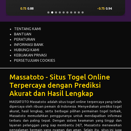
PERATURAN
INFORMASI BANK
HUBUNGI KAMI
KEBIJAKAN PRIVASI
PERSETUJUAN COOKIES
Massatoto - Situs Togel Online
Terpercaya dengan Prediksi
Akurat dan Hasil Lengkap
MASSATOTO
Massatoto adalah situs togel online terpercaya yang telah
dipercaya oleh ribuan pemain di Indonesia. Menyediakan prediksi togel
akurat, hasil lengkap, serta berbagai pilihan permainan togel terbaik,
Massatoto memudahkan penggunanya untuk mendapatkan informasi
terbaru dan paling tepat. Dengan sistem keamanan yang tinggi dan
layanan pelanggan yang siap membantu 24/7, Massatoto menawarkan
pengalaman bermain yang nyaman dan aman. Selain itu, situs ini juga
memberikan berbagai bonus menarik dan promosi eksklusif untuk
anggota baru dan setia. Bergabunglah sekarang di Massatoto dan
rasakan sensasi bermain togel online dengan prediksi tepat dan
peluang menang yang lebih besar.
MASSATOTO menyediakan