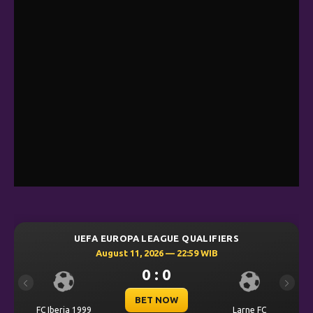
UEFA EUROPA LEAGUE QUALIFIERS
August 11, 2026 — 22:59 WIB
0 : 0
Previous
Next
BET NOW
FC Iberia 1999
Larne FC
0.75
0.88
-0.75
0.94
TENTANG KAMI
BANTUAN