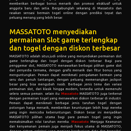
permainan Slot game terlengkap
dan togel dengan diskon terbesar
MASSATOTO
adalah situs judi online yang menyediakan permainan slot
game terlengkap dan togel dengan diskon terbesar. Bagi para
penggemar slot, MASSATOTO menawarkan berbagai pilihan game slot
dari penyedia ternama, dengan grafis menarik dan fitur bonus yang
menguntungkan. Pemain dapat menikmati pengalaman bermain yang
seru dan penuh tantangan, dengan peluang memenangkan jackpot
besar yang bisa mengubah nasib. Berbagai jenis tema dan variasi
permainan slot, dari klasik hingga modern, tersedia untuk memenuhi
selera semua pemain. selain itu
Massatoto
MASSATOTO juga terkenal
dengan permainan togel yang menawarkan diskon terbesar di industri.
Pemain dapat menikmati berbagai jenis taruhan togel dengan
potongan harga menarik, memberikan keuntungan lebih bagi mereka
yang ingin mencoba keberuntungan. Diskon besar ini menjadikan
MASSATOTO pilihan utama bagi para pemain togel yang ingin
memaksimalkan nilai taruhan mereka.
Massatoto
Menjaga Keamanan
dan kenyamanan pemain juga menjadi fokus utama di MASSATOTO,
dengan sistem enkripsi yang menjaga kerahasiaan data dan transaksi.
Layanan pelanggan yang responsif siap membantu pemain kapan saja.
Dengan kombinasi permainan slot yang lengkap dan diskon togel
terbesar, MASSATOTO terus berkomitmen untuk memberikan
pengalaman judi online yang aman, seru, dan menguntungkan bagi
semua pemain di tahun 2025.