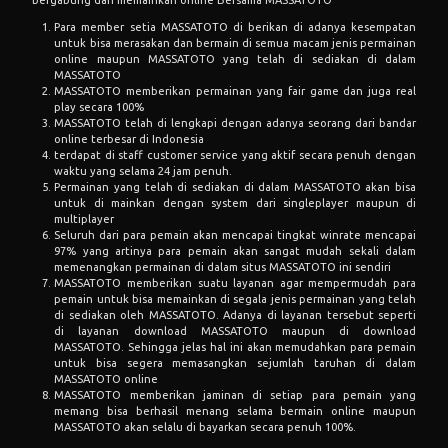
MASSATOTO telah di lengkapi dengan adanya seorang dari bandar
online terbesar di Indonesia
terdapat di staff customer service yang aktif secara penuh dengan
waktu yang selama 24 jam penuh.
Permainan yang telah di sediakan di dalam MASSATOTO akan bisa
untuk di mainkan dengan system dari singleplayer maupun di
multiplayer
Seluruh dari para pemain akan mencapai tingkat winrate mencapai
97% yang artinya para pemain akan sangat mudah sekali dalam
memenangkan permainan di dalam situs MASSATOTO ini sendiri
MASSATOTO memberikan suatu layanan agar mempermudah para
pemain untuk bisa memainkan di segala jenis permainan yang telah
di sediakan oleh MASSATOTO. Adanya di layanan tersebut seperti
di layanan download MASSATOTO maupun di download
MASSATOTO. Sehingga jelas hal ini akan memudahkan para pemain
untuk bisa segera memasangkan sejumlah taruhan di dalam
MASSATOTO online
MASSATOTO memberikan jaminan di setiap para pemain yang
memang bisa berhasil menang selama bermain online maupun
MASSATOTO akan selalu di bayarkan secara penuh 100%.
Itulah beberapa keunggulan di dalam MASSATOTO yang akan bisa
untuk anda dapatkan bila anda disini bisa untuk bermain Bersama
MASSATOTO online yang satu ini.
MASSATOTO menyediakan game
MASSATOTO terpopuler di indonesia
Selain dengan anda disini bisa untuk memainkan di permainan