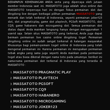
diatas dapat Anda mainkan langsung hanya dengan menggunakan 1
userid saja. Selain situs MASSATOTO yang terkenal, Anda juga dapat
bermain permainan live casino online dingdong togel. Permainan
dingdong online ini sudah sangat terkenal di kalangan masyarakat
khususnya bagi pemain-pemain togel online di Indonesia yang telah
mengenal permainan ini. Karena permainan ini merupakan permainan
tebak angka yang sama juga seperti Anda mainkan pada permainan
togel atau biasa dikenal dengan nama toto pada umumnya. berikut ini
nama-nama permainan slot terkenal di Indonesia yang tersedia di
MASSATOTO :
MASSATOTO PRAGMATIC PLAY
MASSATOTO PLAYTECH
MASSATOTO PGSOFT
MASSATOTO CQ9
MASSATOTO HABANERO
MASSATOTO MICROGAMING
MASSATOTO JOKER123
MASSATOTO OSG777
MASSATOTO VIVOSLOT
MASSATOTO FAFASLOT
MASSATOTO MASSATOTO DAFTAR 8
ONLINE TERBESAR 2025