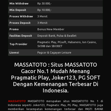
Fasilitas Deposit
Deposit Bank, Pulsa & Ewallet
Pragmatic Play, PGsoft, Habanero, Ion Casino,
Top Provider
SV388 dan SBOBET
Lisensi
Pagcor & Cagayan Leisure
MASSATOTO : Situs MASSATOTO
Gacor No.1 Mudah Menang
Pragmatic Play, Joker123, PG SOFT
Dengan Kemenangan Terbesar Di
Indonesia.
MASSATOTO
MASSATOTO merupakan situs MASSATOTO No. 1 di
Indonesia seperti Joker123, Pragmatic Play, PG Play, MASSATOTO juga
memberikan kesempatan kemenangan terbesar dan PASTI BAYAR
BERAPAPUN KEMENANGAN ANDA serta yang dipercaya oleh jutaan
member Indonesia saat ini. MASSATOTO juga adalah situs online dan
MASSATOTO terpercaya hari ini dengan fokus permainan slot dan
dingdong live dengan berbagai pilihan permainan
MASSATOTO
yang
menarik dan telah terkenal di Indonesia, seperti permainan joker123
slot, slot pragmaticplay, game slot playtech, PGSoft MASSATOTO, slot
CQ9, game habanero dan microgaming slot. Semua permainan slot