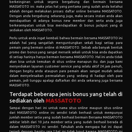
Perlu untuk anda ingat kembali bahwa bermain bersama MASSATOTO ini
adalah hal yang sangatlah menguntungkan sekali bagi setiap para
pemain yang bermain online di MASSATOTO. Sebab ada banyak bentuk
promo dan bonus yang sangat menarik sekali untuk bisa anda dapatkan
di setiap harinya hanya bermain bersama MASSATOTO. Hal ini anda tidak
akan bisa untuk temukan di situs online manapun itu. dan juga kami
menyediakan layanan customer service yang selalu aktif 24 jam penuh,
dengan begitu anda ataupun para pemain akan sangat mudah sekali
dalam menyelesaikan permsalahan yang sedang di hadapi oleh para
pemain, jadi tunggu apalagi daftarkan diri anda sekarang juga bersama
MASSATOTO.
Terdapat beberapa jenis bonus yang telah di
sediakan oleh
MASSATOTO
Sampai dengan hari ini untuk nama situs online maupun situs online
dari MASSATOTO online ini sendiri telah berhasil untuk mempunyai
jumlah member setia yang sudah berhasil bermain Bersama MASSATOTO
sekitar lebih dari 10 juta member setia yang sudah berhasil berada di
dalam MASSATOTO ini sendiri. Tahukah anda mengapa hal ini dapat
terjadi dengan begitu saja ? hal ini tidak luput karena MASSATOTO ini
sendiri telah menjadi salah satu platform penyedia MASSATOTO terbaik
maupun penyedia online terbaik di Indonesia. Adanya di salah satu
alasan mengapa mereka sangat berantusias sekali dalam bermain di
MASSATOTO ini karena adanya banyak sekali jenis dari bonus yang akan
diperolehkan oleh setiap para pemain
Pasti banyak sekali para pemain Indonesia yang disini selalu mencari