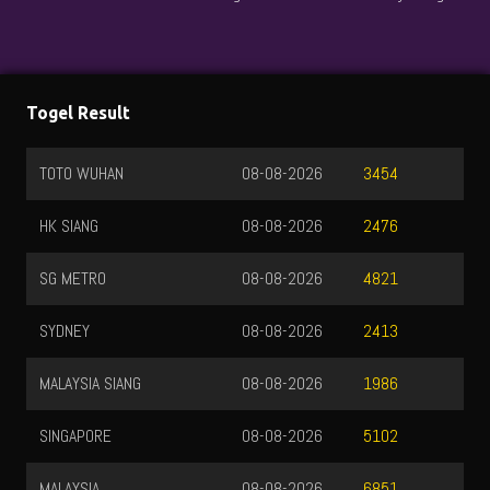
TOTO WUHAN
08-08-2026
3454
HK SIANG
08-08-2026
2476
SG METRO
08-08-2026
4821
SYDNEY
08-08-2026
2413
MALAYSIA SIANG
08-08-2026
1986
SINGAPORE
08-08-2026
5102
MALAYSIA
08-08-2026
6851
MACAU
08-08-2026
9097
QATAR
08-08-2026
5256