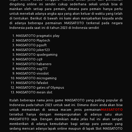
MASSATOTO pragmatic play
MASSATOTO Playtech
MASSATOTO pgsoft
MASSATOTO joker123
MASSATOTO spadegaming
MASSATOTO cq9
MASSATOTO habanero
MASSATOTO osg777
MASSATOTO vivoslot
MASSATOTO microgaming
MASSATOTO fafaslot
MASSATOTO gates of Olympus
MASSATOTO mesin slot
Itulah beberapa nama jenis game MASSATOTO yang paling popular di
Indonesia pada tahun 2023 untuk saat ini. Dimana disini anda akan bisa
untuk memainkan di semua macam jenis permainan
MASSATOTO
tersebut hanya dengan mempergunakan di adanya satu akun
MASSATOTO saja. Dengan demikian maka jelas hal ini akan sangat
memberikan di adanya kemudahan bagi setiap para pemain yang
sedang mencari adanya lapak online maupun di lapak Slot MASSATOTO
di Indonesia sendiri
beberapa permainan MASSATOTO yang
paling banyak di mainkan oleh pemain
Indonesia
Ada terdapat di salah satu jenis dari permainan MASSATOTO yang
sangat sering sekali untuk di mainkan oleh setiap para pemain