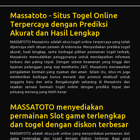
MASSATOTO
Massatoto adalah situs togel online terpercaya yang telah
dipercaya oleh ribuan pemain di Indonesia. Menyediakan prediksi togel
akurat, hasil lengkap, serta berbagai pilihan permainan togel terbaik,
Massatoto memudahkan penggunanya untuk mendapatkan informasi
terbaru dan paling tepat. Dengan sistem keamanan yang tinggi dan
layanan pelanggan yang siap membantu 24/7, Massatoto menawarkan
pengalaman bermain yang nyaman dan aman. Selain itu, situs ini juga
memberikan berbagai bonus menarik dan promosi eksklusif untuk
anggota baru dan setia. Bergabunglah sekarang di Massatoto dan
rasakan sensasi bermain togel online dengan prediksi tepat dan
peluang menang yang lebih besar.
MASSATOTO menyediakan
permainan Slot game terlengkap
dan togel dengan diskon terbesar
MASSATOTO
adalah situs judi online yang menyediakan permainan slot
game terlengkap dan togel dengan diskon terbesar. Bagi para
penggemar slot, MASSATOTO menawarkan berbagai pilihan game slot
dari penyedia ternama, dengan grafis menarik dan fitur bonus yang
menguntungkan. Pemain dapat menikmati pengalaman bermain yang
seru dan penuh tantangan, dengan peluang memenangkan jackpot
besar yang bisa mengubah nasib. Berbagai jenis tema dan variasi
permainan slot, dari klasik hingga modern, tersedia untuk memenuhi
selera semua pemain. selain itu
Massatoto
MASSATOTO juga terkenal