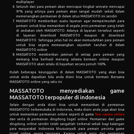
MASSATOTO. Sehingga jelas hal ini akan memudahkan para pemain
untuk bisa segera memasangkan sejumlah taruhan di dalam
MASSATOTO online
MASSATOTO memberikan jaminan di setiap para pemain yang
memang bisa berhasil menang selama bermain online maupun
MASSATOTO akan selalu di bayarkan secara penuh 100%.
Itulah beberapa keunggulan di dalam MASSATOTO yang akan bisa
untuk anda dapatkan bila anda disini bisa untuk bermain Bersama
MASSATOTO online yang satu ini.
MASSATOTO menyediakan game
MASSATOTO terpopuler di indonesia
Selain dengan anda disini bisa untuk memainkan di permainan
MASSATOTO terkemukaka di Indonesia, maka disini anda juga akan bisa
untuk memainkan permainan online seperti di game
live casino online
dan serta di permainan dingdong togel online. Permainan dari game
dingdong online sendiri telah sangatlah terkenal sekali bagi kalangan
para masyarakat Indonesia khususnyadi para pemain pecinta game
togel online seasia tenggara. Karena untuk jenis dari permainan
dingdong online ini sendiri cukup sederhana sekali untuk bisa di
mainkan oleh setiap para pemain, dimana para pemain hanya perlu
untuk menebak adanya angka apa yang akan keluar di waktu yang telah
di tentukan. Berikut di bawah ini kami akan menjabarkan kepada anda
di adanya beberapa permainan MASSATOTO terkenal pada negara
Indonesia pada saat ini di tahun 2023 di Indonesia sendiri