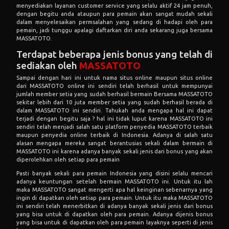
sediakan oleh
MASSATOTO
Sampai dengan hari ini untuk nama situs online maupun situs online
dari MASSATOTO online ini sendiri telah berhasil untuk mempunyai
jumlah member setia yang sudah berhasil bermain Bersama MASSATOTO
sekitar lebih dari 10 juta member setia yang sudah berhasil berada di
dalam MASSATOTO ini sendiri. Tahukah anda mengapa hal ini dapat
terjadi dengan begitu saja ? hal ini tidak luput karena MASSATOTO ini
sendiri telah menjadi salah satu platform penyedia MASSATOTO terbaik
maupun penyedia online terbaik di Indonesia. Adanya di salah satu
alasan mengapa mereka sangat berantusias sekali dalam bermain di
MASSATOTO ini karena adanya banyak sekali jenis dari bonus yang akan
diperolehkan oleh setiap para pemain
Pasti banyak sekali para pemain Indonesia yang disini selalu mencari
adanya keuntungan setelah bermain MASSATOTO ini. Untuk itu lah
maka MASSATOTO sangat mengerti apa hal keinginan sebenarnya yang
ingin di dapatkan oleh setiap para pemain. Untuk itu maka MASSATOTO
ini sendiri telah menerbitkan di adanya banyak sekali jenis dari bonus
yang bisa untuk di dapatkan oleh para pemain. Adanya dijenis bonus
yang bisa untuk di dapatkan oleh para pemain layaknya seperti di jenis
bonus
Bonus new member
untuk kategori jenis bonus new member ini para pemain bisa untuk
mendapatkannya bila disini para pemain tersebut bisa untuk segera
menyelesaikan tahapan dari daftar akun di dalam MASSATOTO.
Selesainya proses dari daftar akun Bersama MASSATOTO online ini,