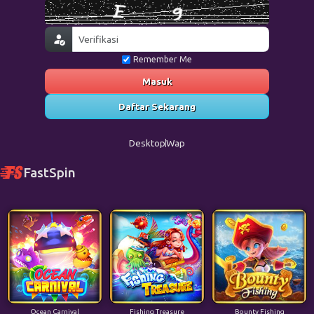
Daftar Sekarang
Desktop
Wap
FastSpin
Ocean Carnival
Fishing Treasure
Bounty Fishing
Togel Result