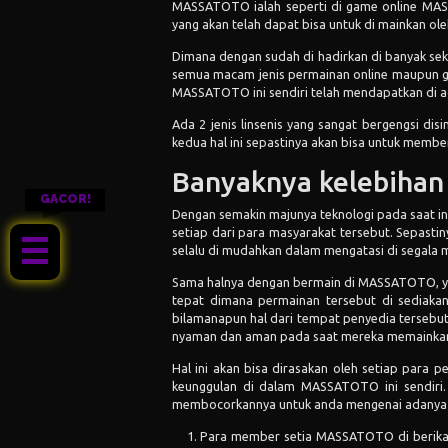
MASSATOTO ialah seperti di game online MA
yang akan telah dapat bisa untuk di mainkan ol
Dimana dengan sudah di hadirkan di banyak seka
semua macam jenis permainan online maupun
MASSATOTO ini sendiri telah mendapatkan di adan
Ada 2 jenis linsenis yang sangat bergengsi di
kedua hal ini sepastinya akan bisa untuk mem
Banyaknya kelebiha
GACOR!
Dengan semakin majunya teknologi pada saat ini 
setiap dari para masyarakat tersebut. Sepastin
selalu di mudahkan dalam mengatasi di segala m
Sama halnya dengan bermain di MASSATOTO, yang
tepat dimana permainan tersebut di sediakan
bilamanapun hal dari tempat penyedia tersebut 
nyaman dan aman pada saat mereka memainkan
Hal ini akan bisa dirasakan oleh setiap para
keunggulan di dalam MASSATOTO ini sendiri. 
membocorkannya untuk anda mengenai adanya
Para member setia MASSATOTO di berika