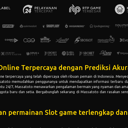
 Online Terpercaya dengan Prediksi Akur
ne terpercaya yang telah dipercaya oleh ribuan pemain di Indonesia. Menyedia
assatoto memudahkan penggunanya untuk mendapatkan informasi terbaru d
ntu 24/7, Massatoto menawarkan pengalaman bermain yang nyaman dan aman. S
ggota baru dan setia. Bergabunglah sekarang di Massatoto dan rasakan sensa
 permainan Slot game terlengkap dan 