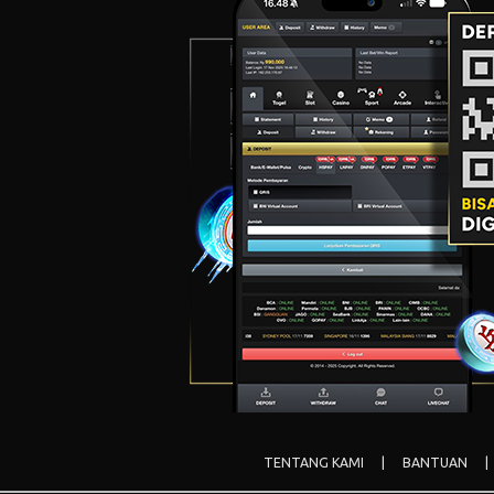
TENTANG KAMI
|
BANTUAN
|