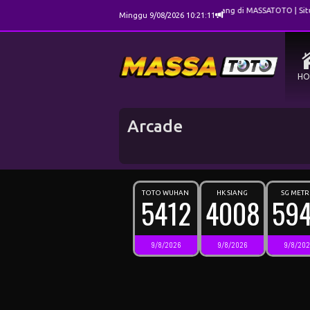
Selamat Datang di MASSATOTO | Situs Slot 
Minggu 9/08/2026 10:21:12
HO
Arcade
TOTO WUHAN
HK SIANG
SG MET
5412
4008
59
9/8/2026
9/8/2026
9/8/20