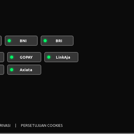
BNI
BRI
GOPAY
LinkAja
Axiata
RIVASI
|
PERSETUJUAN COOKIES