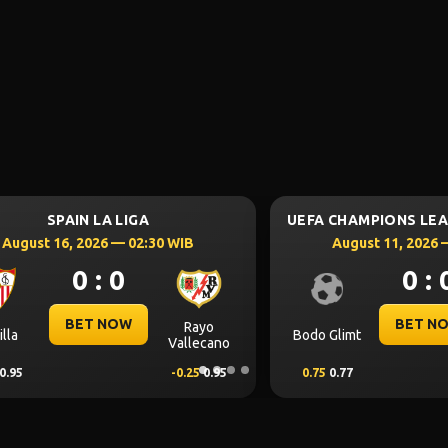
SPAIN LA LIGA
UEF
August 17, 2026 — 02:30 WIB
0 : 0
BET NOW
Kaira
afe
Celta Vigo
Osasuna
0.67
0.25
0.76
-0.25
-0.86
0.0