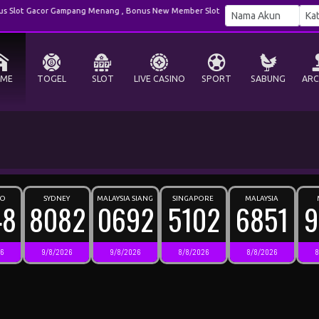
Gacor Gampang Menang , Bonus New Member Slot 100%, Bonus Harian Deposit 5%, Bo
ME
TOGEL
SLOT
LIVE CASINO
SPORT
SABUNG
ARC
RO
SYDNEY
MALAYSIA SIANG
SINGAPORE
MALAYSIA
48
8082
0692
5102
6851
9
26
9/8/2026
9/8/2026
8/8/2026
8/8/2026
8