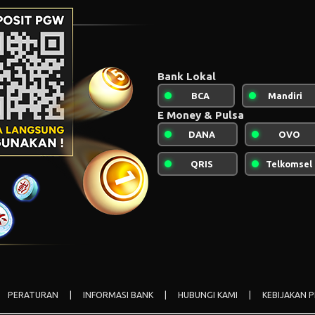
Bank Lokal
BCA
Mandiri
E Money & Pulsa
DANA
OVO
QRIS
Telkomsel
PERATURAN
|
INFORMASI BANK
|
HUBUNGI KAMI
|
KEBIJAKAN P