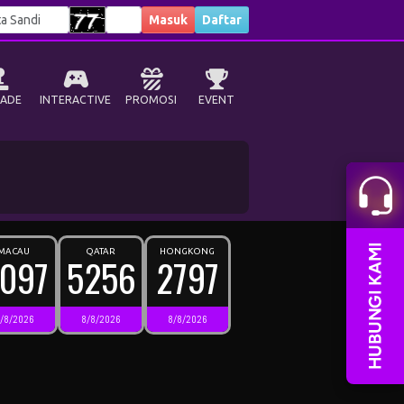
nus Rollingan Mingguan 0.7% , Cash Back Bola 5% | Aman Terpercaya
Masuk
Daftar
ADE
INTERACTIVE
PROMOSI
EVENT
MACAU
QATAR
HONGKONG
097
5256
2797
/8/2026
8/8/2026
8/8/2026